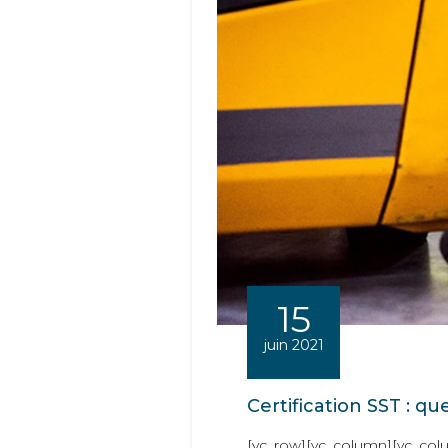
15
juin 2021
Certification SST : qu
[vc_row][vc_column][vc_colu