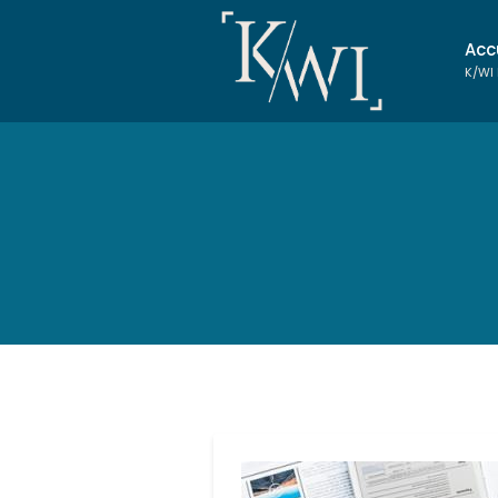
Acc
K/WI