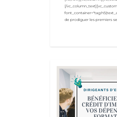
[/vc_column_text
font_container="tag:h5|text
de prodiguer les premiers sec