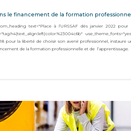
 le financement de la formation professionne
tom_heading text="Place à l’URSSAF dès janvier 2022 pour 
"tag:h4|text_align:left|color:%23004c6b" use_theme_fonts="ye
8 pour la liberté de choisir son avenir professionnel, instaur
ncement de la formation professionnelle et de l’apprentissage.