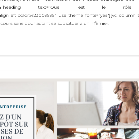
][vc_custom_heading text="Quel est 
_align:left|color:%23009999" use_theme_fonts="yes"][vc_column
ours sans pour autant se substituer à un infirmier.