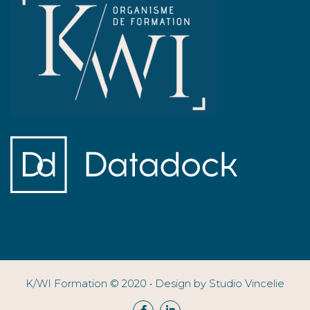
K/WI Formation © 2020 • Design by Studio Vincelie