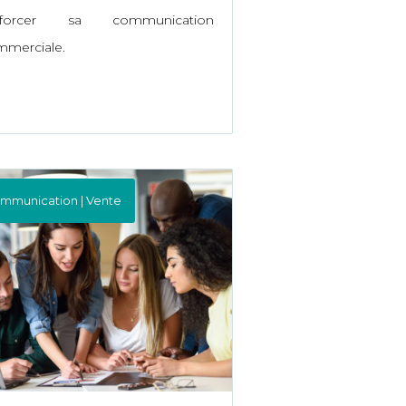
nforcer sa communication
merciale.
mmunication | Vente