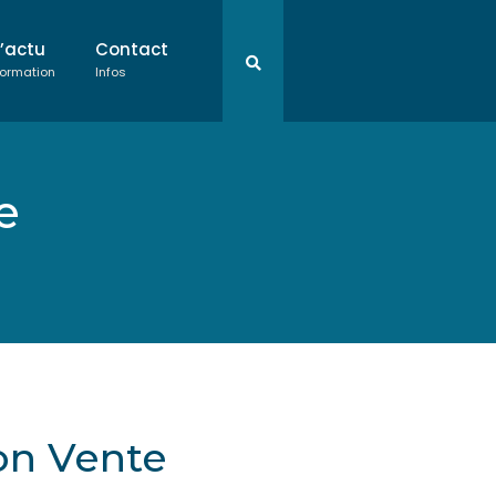
L’actu
Contact
ormation
Infos
e
n Vente