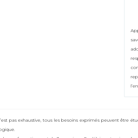
App
sa
ad
res
co
rep
l’e
’est pas exhaustive, tous les besoins exprimés peuvent être étudi
ogique.