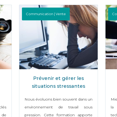
Communication | Vente
Co
Prévenir et gérer les
situations stressantes
Nous évoluons bien souvent dans un
Mi
clés
environnement de travail sous
la
s de
pression. Cette formation apporte
te