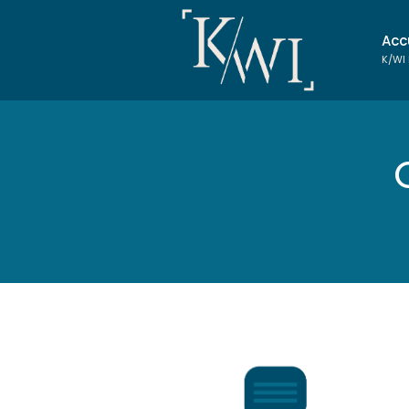
Acc
K/WI