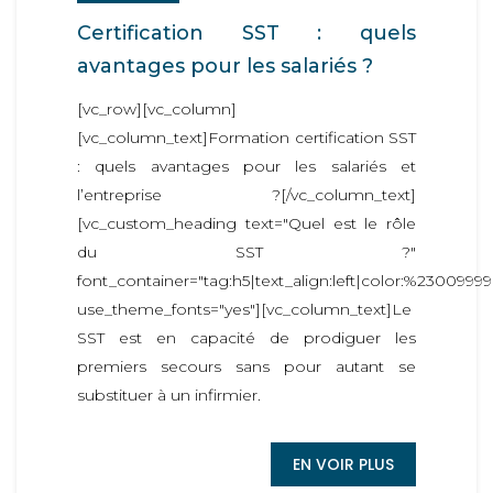
Certification SST : quels
avantages pour les salariés ?
[vc_row][vc_column]
[vc_column_text]Formation certification SST
: quels avantages pour les salariés et
l’entreprise ?[/vc_column_text]
[vc_custom_heading text="Quel est le rôle
du SST ?"
font_container="tag:h5|text_align:left|color:%23009999
use_theme_fonts="yes"][vc_column_text]Le
SST est en capacité de prodiguer les
premiers secours sans pour autant se
substituer à un infirmier.
EN VOIR PLUS