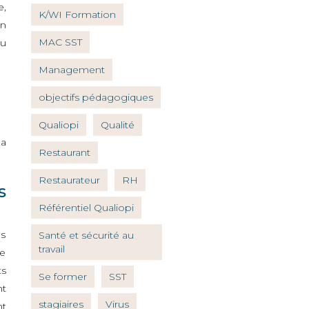
e,
K/WI Formation
on
MAC SST
du
Management
objectifs pédagogiques
Qualiopi
Qualité
la
Restaurant
Restaurateur
RH
s
Référentiel Qualiopi
ns
Santé et sécurité au
travail
de
ts
Se former
SST
nt
stagiaires
Virus
nt