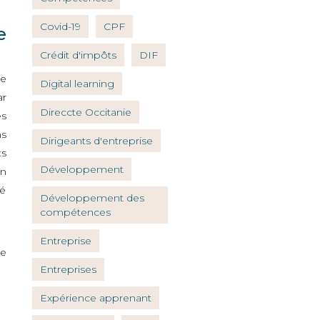
Covid-19
CPF
e
Crédit d'impôts
DIF
de
Digital learning
ar
Direccte Occitanie
ès
ns
Dirigeants d'entreprise
ts
Développement
on
ué
Développement des
compétences
Entreprise
ge
Entreprises
Expérience apprenant