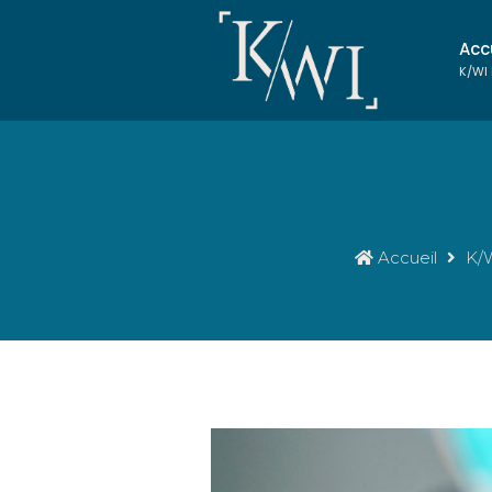
Acc
K/WI
Accueil
K/