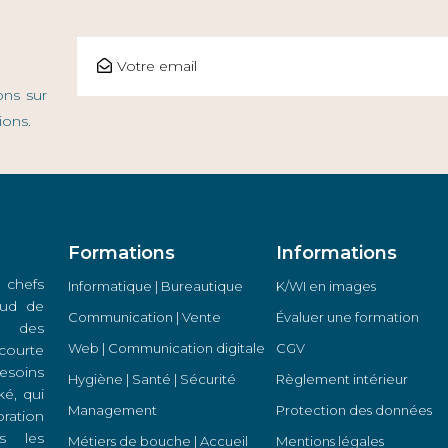
ons sur
ions.
Formations
Informations
 chefs
Informatique | Bureautique
K/WI en images
 Sud de
Communication | Vente
Évaluer une formation
s des
Web | Communication digitale
CGV
courte
soins
Hygiène | Santé | Sécurité
Règlement intérieur
é, qui
Management
Protection des données
oration
s les
Métiers de bouche | Accueil
Mentions légales