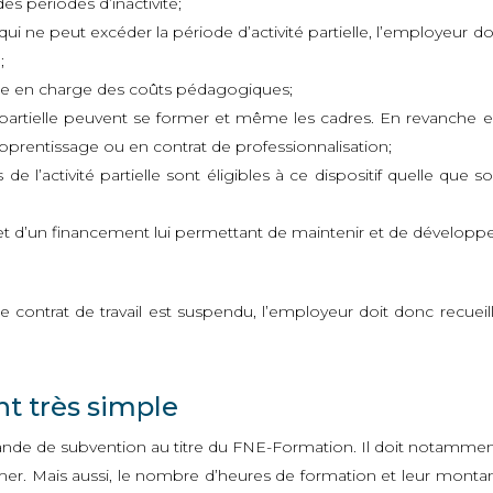
des périodes d’inactivité;
ui ne peut excéder la période d’activité partielle, l’employeur do
;
ise en charge des coûts pédagogiques;
té partielle peuvent se former et même les cadres. En revanche 
’apprentissage ou en contrat de professionnalisation;
de l’activité partielle sont éligibles à ce dispositif quelle que so
 et d’un financement lui permettant de maintenir et de développ
e contrat de travail est suspendu, l’employeur doit donc recueill
t très simple
ande de subvention au titre du FNE-Formation. Il doit notamme
rmer. Mais aussi, le nombre d’heures de formation et leur monta