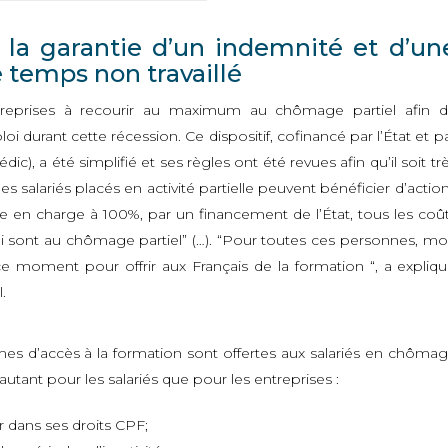
et la garantie d’un indemnité et d’un
 temps non travaillé
treprises à recourir au maximum au chômage partiel afin 
oi durant cette récession. Ce dispositif, cofinancé par l’État et p
), a été simplifié et ses règles ont été revues afin qu’il soit tr
s salariés placés en activité partielle peuvent bénéficier d’actio
re en charge à 100%, par un financement de l’État, tous les coû
i sont au chômage partiel” (…). “Pour toutes ces personnes, m
 ce moment pour offrir aux Français de la formation “, a expliq
.
es d’accès à la formation sont offertes aux salariés en chôma
autant pour les salariés que pour les entreprises :
r dans ses droits CPF;