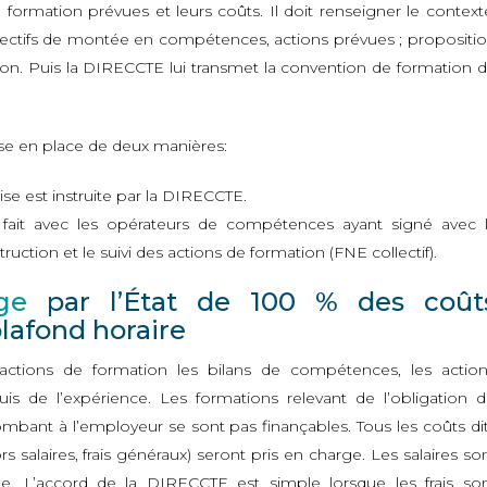
e formation prévues et leurs coûts. Il doit renseigner le context
objectifs de montée en compétences, actions prévues ; propositi
ion. Puis la DIRECCTE lui transmet la convention de formation 
se en place de deux manières:
ise est instruite par la DIRECCTE.
 se fait avec les opérateurs de compétences ayant signé avec 
ction et le suivi des actions de formation (FNE collectif).
ge
par l’État de 100 % des coût
lafond horaire
actions de formation les bilans de compétences, les actio
uis de l’expérience. Les formations relevant de l’obligation 
ombant à l’employeur se sont pas finançables. Tous les coûts di
rs salaires, frais généraux) seront pris en charge. Les salaires so
elle. L’accord de la DIRECCTE est simple lorsque les frais so