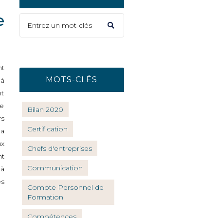
e
nt
MOTS-CLÉS
 à
nt
le
Bilan 2020
rs
Certification
 a
ux
Chefs d'entreprises
nt
Communication
 à
es
Compte Personnel de
Formation
Compétences