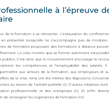
ofessionnelle à l’épreuve d
aire
cteur de la formation à se réinventer. L’instauration du confineme
n en présentiel lorsqu’elle ne s’accompagne pas de modules
nismes de formation proposant des formations à distance peuve
onfinement. La crise montre que se former autrement est possib
ns publics. C’est ainsi, que le Gouvernement encourage le recou
intenir les compétences et l’employabilité des salariés. Il
ermettre aux acteurs de la formation, aux employeurs et a
effets de la crise. Ainsi ont été initiées des disposions concerna
ises au travers de l’activité partielle (I). D’autres initiatives sont
tion professionnelle et des entreprises (II). Et enfin divers
 de renseigner les organismes de formation (III).