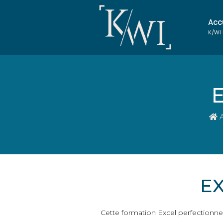
Acc
K/WI
E
A
E
Cette formation Excel perfectionne