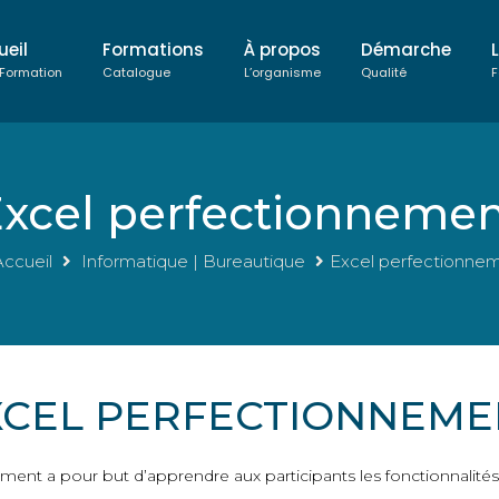
ueil
Formations
À propos
Démarche
 Formation
Catalogue
L’organisme
Qualité
F
xcel perfectionneme
ccueil
Informatique | Bureautique
Excel perfectionne
XCEL PERFECTIONNEME
ment a pour but d’apprendre aux participants les fonctionnalités