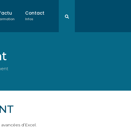
L’actu
Contact
ormation
Infos
nt
ment
NT
 avancées d’Excel.