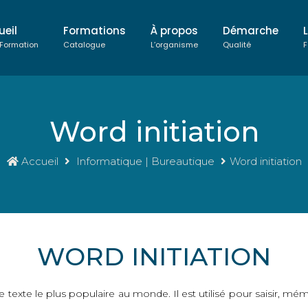
ueil
Formations
À propos
Démarche
 Formation
Catalogue
L’organisme
Qualité
F
Word initiation
Accueil
Informatique | Bureautique
Word initiation
WORD INITIATION
e texte le plus populaire au monde. Il est utilisé pour saisir, mémo