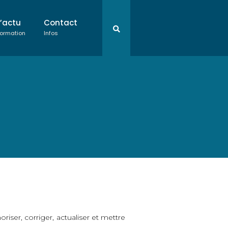
L’actu
Contact
ormation
Infos
riser, corriger, actualiser et mettre