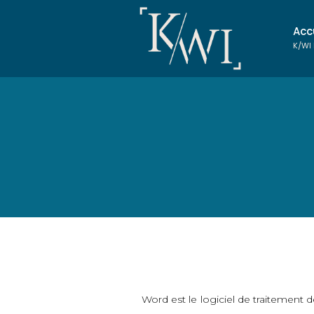
Acc
K/WI
Word est le logiciel de traitement d