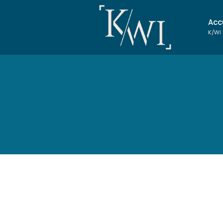
Acc
K/WI