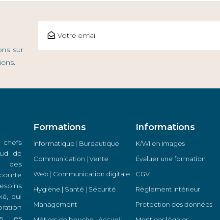
ons sur
ions.
Formations
Informations
 chefs
Informatique | Bureautique
K/WI en images
 Sud de
Communication | Vente
Évaluer une formation
s des
Web | Communication digitale
CGV
courte
soins
Hygiène | Santé | Sécurité
Règlement intérieur
é, qui
Management
Protection des données
oration
s les
Métiers de bouche | Accueil
Mentions légales