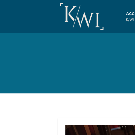
Acc
K/WI