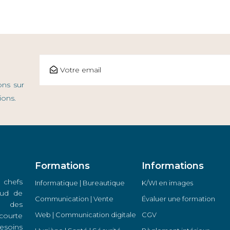
ons sur
ions.
Formations
Informations
 chefs
Informatique | Bureautique
K/WI en images
 Sud de
Communication | Vente
Évaluer une formation
s des
Web | Communication digitale
CGV
courte
soins