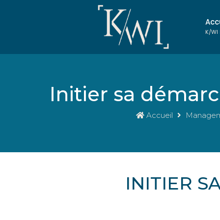
Acc
K/WI
Initier sa démarc
Accueil
Manageme
INITIER 