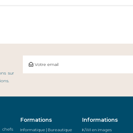
ons sur
ions.
Formations
Informations
 chefs
Informatique | Bureautique
K/WI en images