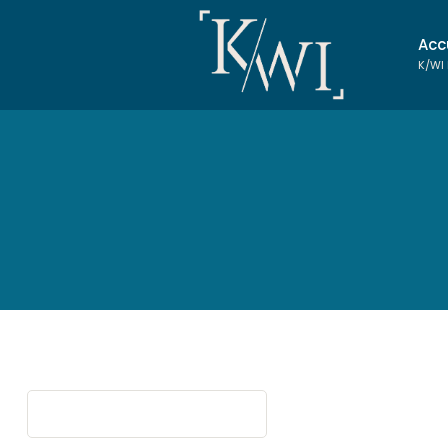
Acc
K/WI