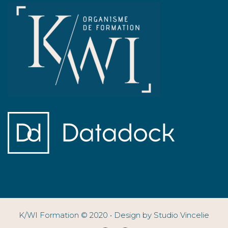
K/WI Formation © 2020 • Design by Studio Vincelie