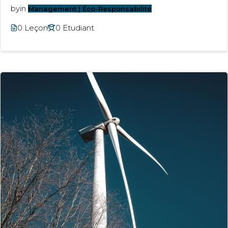
by
in
Management | Éco-Responsabilité
0 Leçon
0 Etudiant