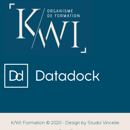
K/WI Formation © 2020 • Design by Studio Vincelie