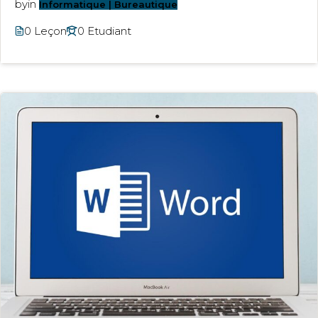
by
in
Informatique | Bureautique
0 Leçon
0 Etudiant