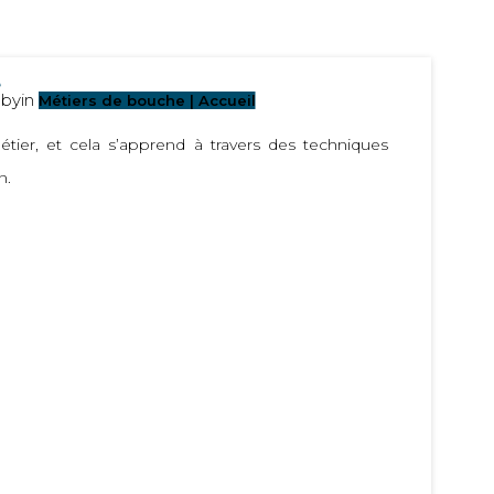
e
by
in
Métiers de bouche | Accueil
étier, et cela s’apprend à travers des techniques
n.