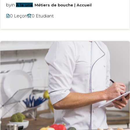
by
in
À la une
,
Métiers de bouche | Accueil
0 Leçon
0 Etudiant