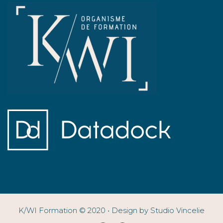
K/WI Formation © 2020 • Design by Studio Vincelie