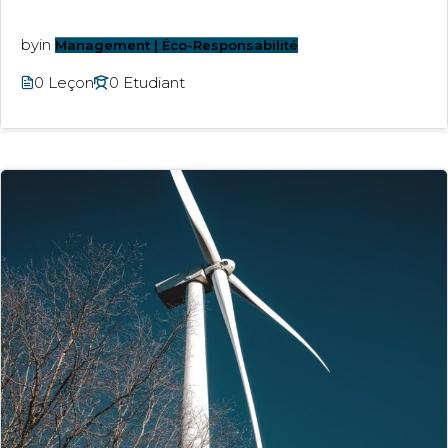
by
in
Management | Éco-Responsabilité
0 Leçon
0 Etudiant