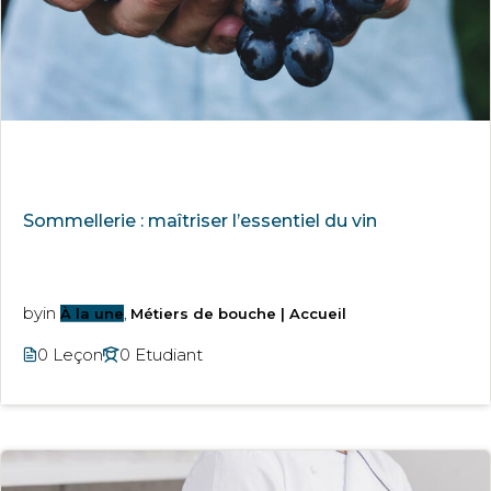
Sommellerie : maîtriser l’essentiel du vin
by
in
À la une
,
Métiers de bouche | Accueil
0 Leçon
0 Etudiant