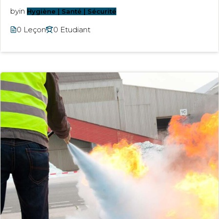
by
in
Hygiène | Santé | Sécurité
0 Leçon
0 Etudiant