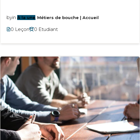
by
in
À la une
,
Métiers de bouche | Accueil
0 Leçon
0 Etudiant