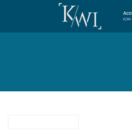
Acc
K/WI