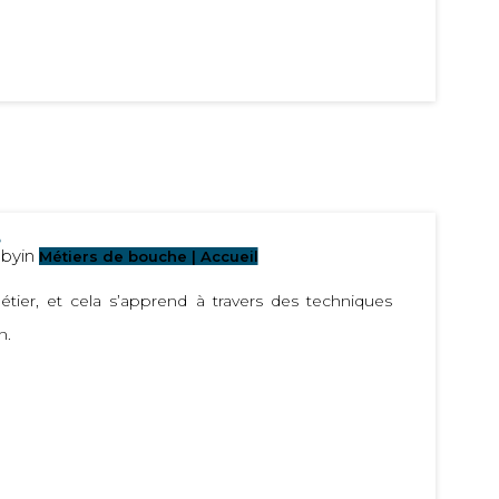
e
by
in
Métiers de bouche | Accueil
étier, et cela s’apprend à travers des techniques
n.