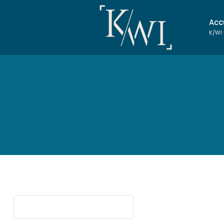
Acc
K/WI