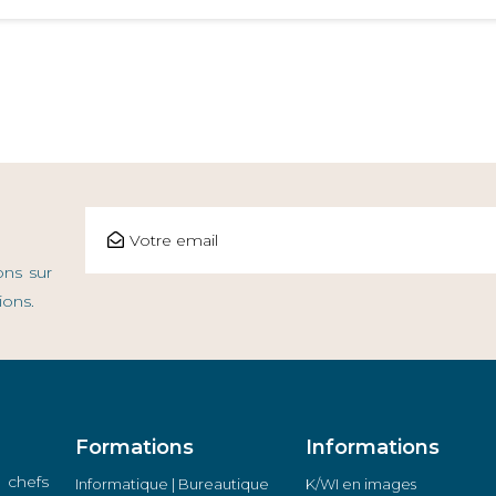
ons sur
ions.
Formations
Informations
 chefs
Informatique | Bureautique
K/WI en images