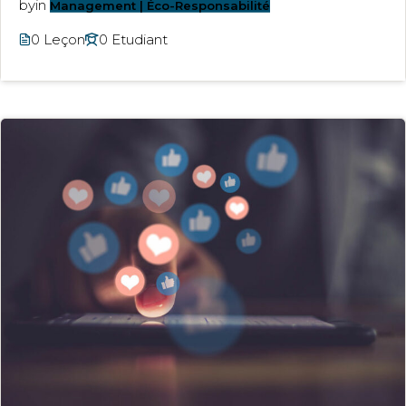
by
in
Management | Éco-Responsabilité
0 Leçon
0 Etudiant