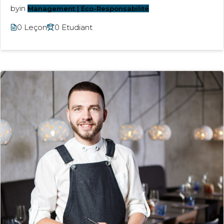
by
in
Management | Éco-Responsabilité
0 Leçon
0 Etudiant