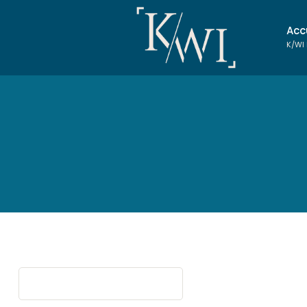
Acc
K/WI