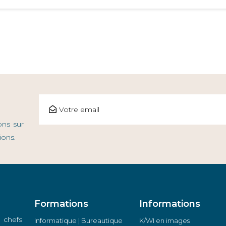
ons sur
ions.
Formations
Informations
 chefs
Informatique | Bureautique
K/WI en images