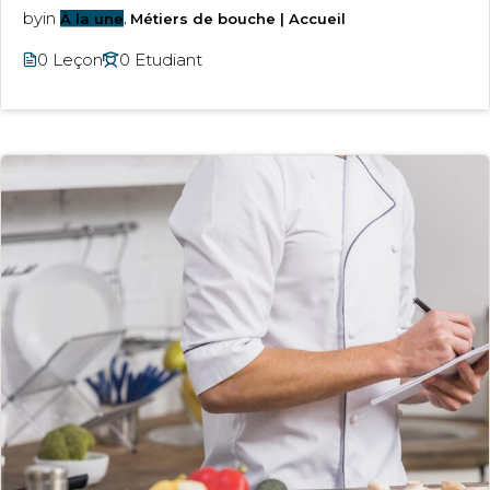
by
in
À la une
,
Métiers de bouche | Accueil
0 Leçon
0 Etudiant