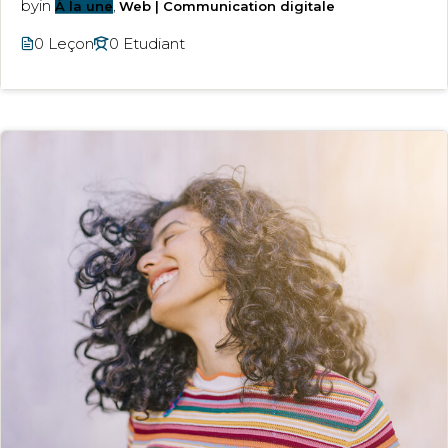
by
in
À la une
,
Web | Communication digitale
0 Leçon
0 Etudiant